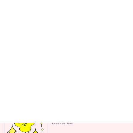
2024年5月8日
最近の投稿
私が離乳食支援をしようと思ったわけ
わたしのこと
2023年11月20日
ママさんが変わると離乳食がうまくい
離乳食
く！？
2025年6月19日
離乳食を自由にするとこんないいこと
離乳食
が！！
2025年6月18日