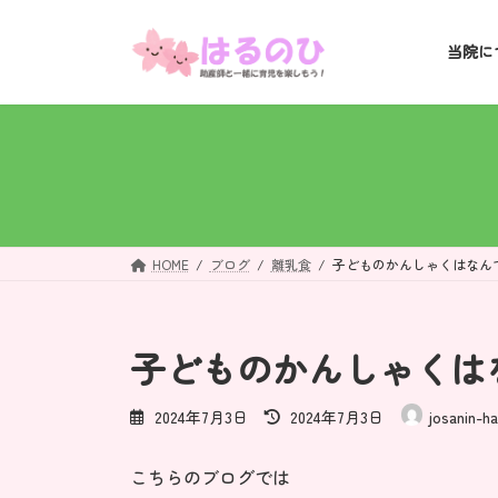
コ
ナ
ン
ビ
当院に
テ
ゲ
ン
ー
ツ
シ
へ
ョ
ス
ン
キ
に
ッ
移
プ
動
HOME
ブログ
離乳食
子どものかんしゃくはなん
子どものかんしゃくは
最
2024年7月3日
2024年7月3日
josanin-ha
終
更
こちらのブログでは
新