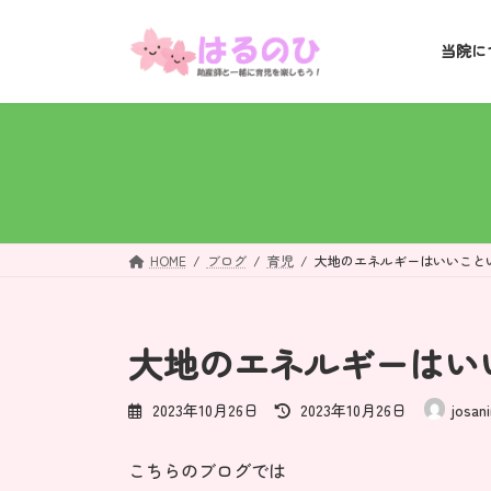
コ
ナ
ン
ビ
当院に
テ
ゲ
ン
ー
ツ
シ
へ
ョ
ス
ン
キ
に
ッ
移
プ
動
HOME
ブログ
育児
大地のエネルギーはいいこと
大地のエネルギーはい
最
2023年10月26日
2023年10月26日
josan
終
更
こちらのブログでは
新